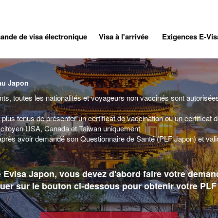
nde de visa électronique
Visa à l'arrivée
Exigences E-Vi
 au Japon
nts, toutes les nationalités et voyageurs non vaccinés sont autorisées
lus tenus de présenter un certificat de vaccination ou un certificat 
ur citoyen USA, Canada et Taiwan uniquement
ès avoir demandé son Questionnaire de Santé (PLF Japon) et valider
 Evisa Japon, vous devez d'abord faire votre deman
iquer sur le bouton ci-dessous pour obtenir votre PLF